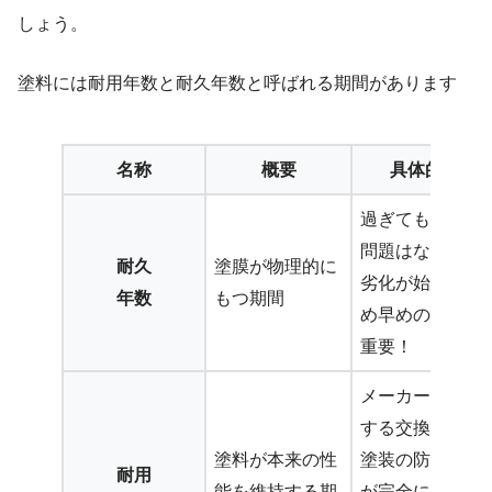
しょう。
塗料には耐用年数と耐久年数と呼ばれる期間があります
名称
概要
具体的に
過ぎてもすぐに
問題はないが、
耐久
塗膜が物理的に
劣化が始まるた
年数
もつ期間
め早めの対策が
重要！
メーカーが推奨
する交換の目安
塗料が本来の性
塗装の防水機能
耐用
能を維持する期
が完全に失わ