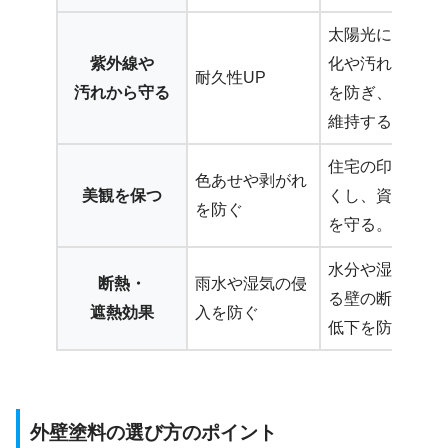
太陽光による劣
紫外線や
化や汚れの付着
耐久性UP
汚れから守る
を防ぎ、美観を
維持する。
住宅の印象をよ
色あせや剥がれ
美観を保つ
くし、資産価値
を防ぐ
を守る。
水分や湿気によ
断熱・
雨水や湿気の侵
る壁の断熱効果
遮熱効果
入を防ぐ
低下を防ぐ
外壁塗料の選び方のポイント