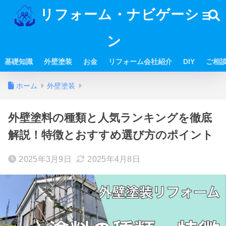
リフォーム・ナビゲーショ
ン
基礎知識
外壁塗装
お金
リフォーム会社紹介
DIY
ご相
ホーム
外壁塗装
外壁塗料の種類と人気ランキングを徹底
解説！特徴とおすすめ選び方のポイント
2025年3月9日
2025年4月8日