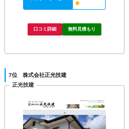
口コミ詳細
無料見積もり
7位 株式会社正光技建
正光技建