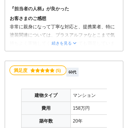
『担当者の人柄』が良かった
お客さまのご感想
非常に親身になって丁寧な対応と、提携業者、特に
塗装関連については、プラスアルファなとこまで気
続きを見る
持ちよく実施してくれました。とても満足していま
す。
この会社に決めた理由
担当、社長の人柄が最高でした。また、少しの問題
満足度
 (5)
60代
でも迅速に対応してくれたとこです。
建物タイプ
マンション
費用
158万円
築年数
20年