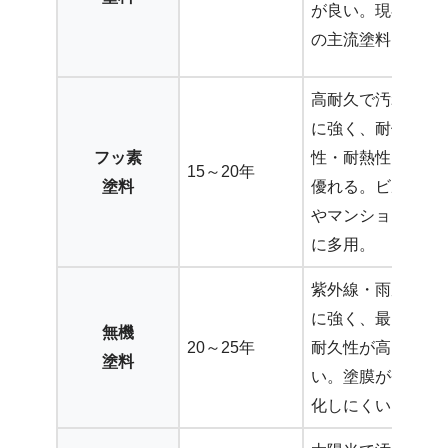
が良い。現在
の主流塗料。
高耐久で汚れ
に強く、耐候
フッ素
性・耐熱性に
15～20年
塗料
優れる。ビル
やマンション
に多用。
紫外線・雨風
に強く、最も
無機
20～25年
耐久性が高
塗料
い。塗膜が劣
化しにくい。