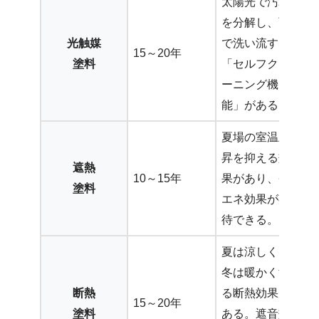
太陽光で汚れ
を分解し、雨
光触媒
で洗い流す
15～20年
塗料
「セルフクリ
ーニング機
能」がある。
夏場の室温上
昇を抑える効
遮熱
10～15年
果があり、省
塗料
エネ効果が期
待できる。
夏は涼しく、
冬は暖かくす
断熱
る断熱効果が
15～20年
塗料
ある。遮音効