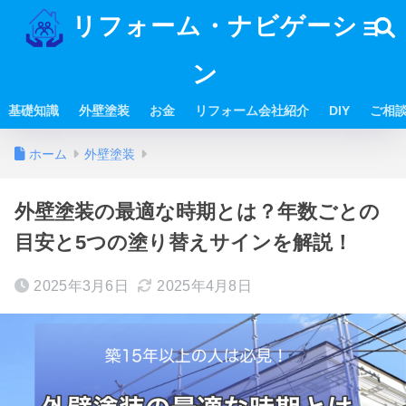
リフォーム・ナビゲーショ
ン
基礎知識
外壁塗装
お金
リフォーム会社紹介
DIY
ご相
ホーム
外壁塗装
外壁塗装の最適な時期とは？年数ごとの
目安と5つの塗り替えサインを解説！
2025年3月6日
2025年4月8日